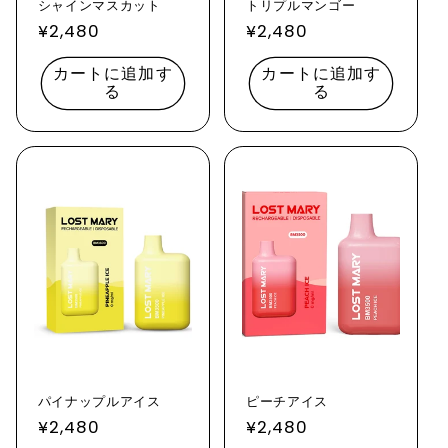
シャインマスカット
トリプルマンゴー
通
¥2,480
通
¥2,480
常
常
カートに追加す
カートに追加す
価
価
る
る
格
格
パイナップルアイス
ピーチアイス
通
¥2,480
通
¥2,480