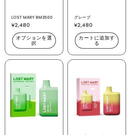
LOST MARY BM3500
グレープ
通
¥2,480
通
¥2,480
常
常
オプションを選
カートに追加す
価
価
択
る
格
格