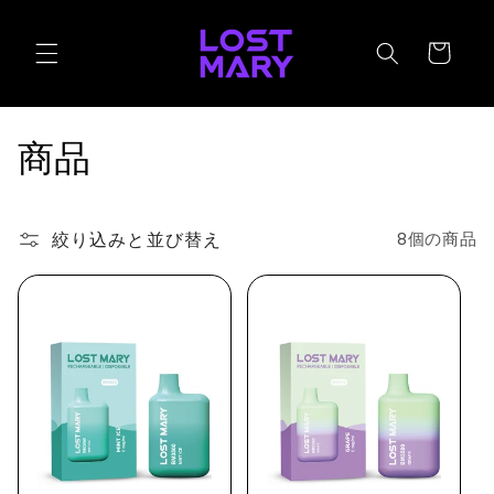
コンテ
ンツに
カ
進む
ー
ト
コ
商品
レ
ク
絞り込みと並び替え
8個の商品
シ
ョ
ン
: