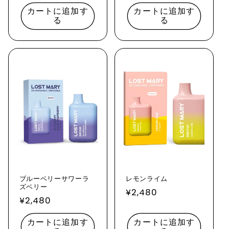
常
常
カートに追加す
カートに追加す
価
価
る
る
格
格
ブルーベリーサワーラ
レモンライム
ズベリー
通
¥2,480
通
¥2,480
常
常
価
カートに追加す
カートに追加す
価
格